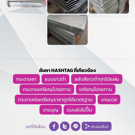
ค้นหา HASHTAG ที่เกียวข้อง
กระดาษสา
แบบขาวดำ
สลับสีขาวดำทุก50แผ่น
กระดาษเหรียญโปรยทาน
เหรียญโปรยทาน
กระดาษห่อเหรียญราคาถูกได้มาตรฐาน
งานบวช
งานบุญ
เเบบยังไม่ปั๊ม
แชร์ให้เพื่อน:
คัดลอกลิ้งค์