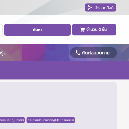
คัดลอกลิ้งค์
จำนวน
0
ชิ้น
ค้นหา
งรูป
ติดต่อสอบถาม
าห่อเหรียญหลายสี
กระดาษสาห่อเหรียญโปรยทานคละสี