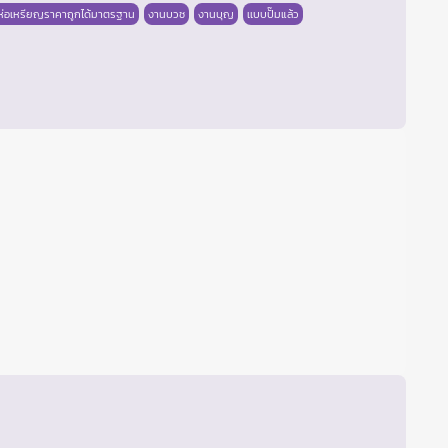
่อเหรียญราคาถูกได้มาตรฐาน
งานบวช
งานบุญ
เเบบปั๊มแล้ว