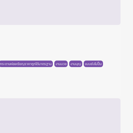
กระดาษห่อเหรียญราคาถูกได้มาตรฐาน
งานบวช
งานบุญ
เเบบยังไม่ปั๊ม