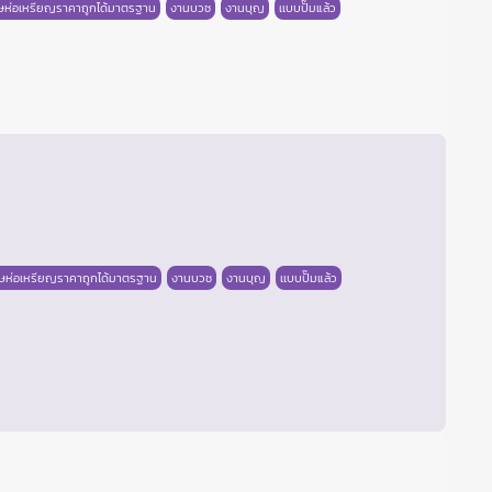
ษห่อเหรียญราคาถูกได้มาตรฐาน
งานบวช
งานบุญ
เเบบปั๊มแล้ว
ษห่อเหรียญราคาถูกได้มาตรฐาน
งานบวช
งานบุญ
เเบบปั๊มแล้ว