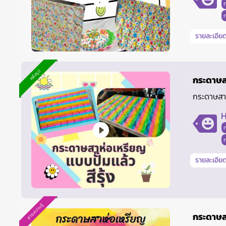
รายละเอียด
คลังรูป
กระดาษสา
กระดาษสาห
H
รายละเอียด
สาระความรู้
กระดาษส