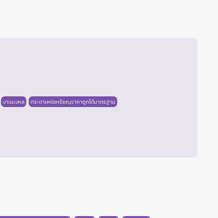
งานมงคล
กระดาษห่อเหรียญราคาถูกได้มาตรฐาน